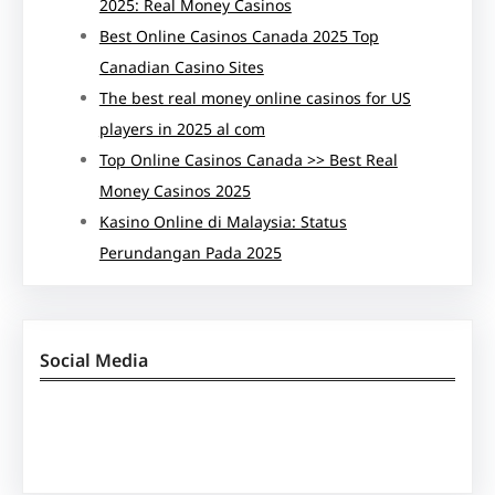
2025: Real Money Casinos
Best Online Casinos Canada 2025 Top
Canadian Casino Sites
The best real money online casinos for US
players in 2025 al com
Top Online Casinos Canada >> Best Real
Money Casinos 2025
Kasino Online di Malaysia: Status
Perundangan Pada 2025
Social Media
Facebook
Twitter
Instagram
LinkedIn
Pinterest
Vimeo
Tumblr