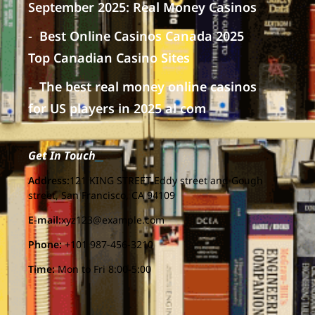
September 2025: Real Money Casinos
Best Online Casinos Canada 2025
Top Canadian Casino Sites
The best real money online casinos
for US players in 2025 al com
Get In Touch
Address:
121 KING STREET Eddy street and Gough
street, San Francisco, CA 94109
E-mail:
xyz123@example.com
Phone:
+101 987-456-3210
Time:
Mon to Fri 8:00-5:00