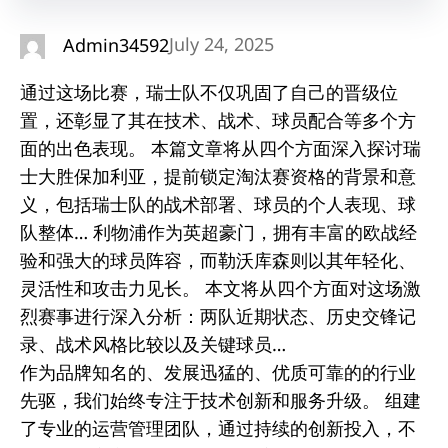
July 24, 2025
Admin34592
通过这场比赛，瑞士队不仅巩固了自己的晋级位
置，还彰显了其在技术、战术、球员配合等多个方
面的出色表现。 本篇文章将从四个方面深入探讨瑞
士大胜保加利亚，提前锁定淘汰赛资格的背景和意
义，包括瑞士队的战术部署、球员的个人表现、球
队整体… 利物浦作为英超豪门，拥有丰富的欧战经
验和强大的球员阵容，而勒沃库森则以其年轻化、
灵活性和攻击力见长。 本文将从四个方面对这场激
烈赛事进行深入分析：两队近期状态、历史交锋记
录、战术风格比较以及关键球员…
作为品牌知名的、发展迅猛的、优质可靠的的行业
先驱，我们始终专注于技术创新和服务升级。 组建
了专业的运营管理团队，通过持续的创新投入，不