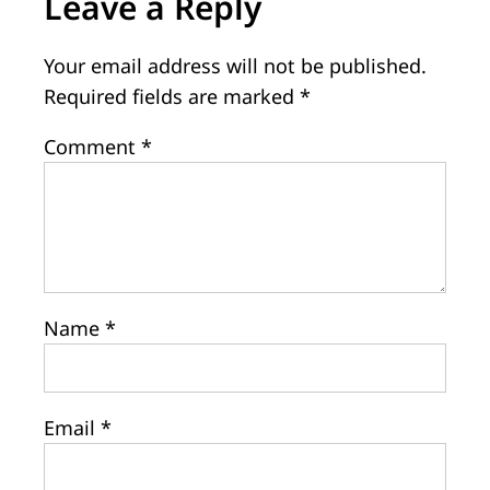
Leave a Reply
Your email address will not be published.
Required fields are marked
*
Comment
*
Name
*
Email
*