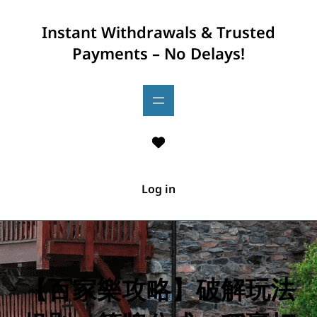
Skip
Instant Withdrawals & Trusted
to
Payments – No Delays!
content
Log in
【百家樂攻略】破解玩法