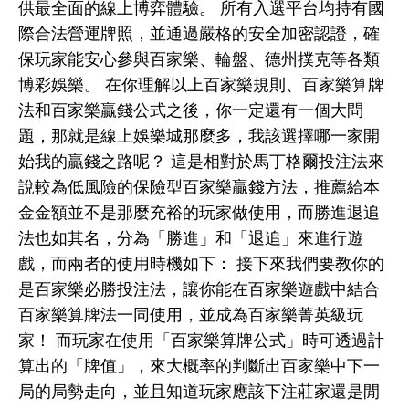
供最全面的線上博弈體驗。 所有入選平台均持有國
際合法營運牌照，並通過嚴格的安全加密認證，確
保玩家能安心參與百家樂、輪盤、德州撲克等各類
博彩娛樂。 在你理解以上百家樂規則、百家樂算牌
法和百家樂贏錢公式之後，你一定還有一個大問
題，那就是線上娛樂城那麼多，我該選擇哪一家開
始我的贏錢之路呢？ 這是相對於馬丁格爾投注法來
說較為低風險的保險型百家樂贏錢方法，推薦給本
金金額並不是那麼充裕的玩家做使用，而勝進退追
法也如其名，分為「勝進」和「退追」來進行遊
戲，而兩者的使用時機如下： 接下來我們要教你的
是百家樂必勝投注法，讓你能在百家樂遊戲中結合
百家樂算牌法一同使用，並成為百家樂菁英級玩
家！ 而玩家在使用「百家樂算牌公式」時可透過計
算出的「牌值」，來大概率的判斷出百家樂中下一
局的局勢走向，並且知道玩家應該下注莊家還是閒