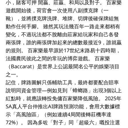
小，賭客可押 閒贏、莊贏、和局以及對子。 百家樂
遊戲開始後，荷官會一次使用八副撲克牌（一
靴），並將撲克牌洗牌、堆牌、切牌後確保牌組無
動作任何手腳。 雖然其玩法幾百年一路走來都稍有
變化，不過玩法都不脫離由莊家給玩家和自己各發
兩張牌，誰的兩張牌加起來的總數最接近9，誰就贏
的規則。 百家樂最早源於17世紀末路易十四時期，
法國農民彼此之間的常玩的博弈遊戲。 百家樂
（Baccarat）是世界上公認最聞名公平的娛樂項目
之一。
記住，牌路圖解只係輔助工具，最終都要配合賠率
說明同資金管理—例如見到「蟑螂路」出現3個以上
紅點時，就應該轉投免傭百家樂降低風險。 2025年
SA真人平台仲推出AI牌路預測功能，會用大數據標
示「高風險區」（例如連續4局閒後轉莊機率達
72%）。 因為多咗「對子」同「超級六」嘅投注選