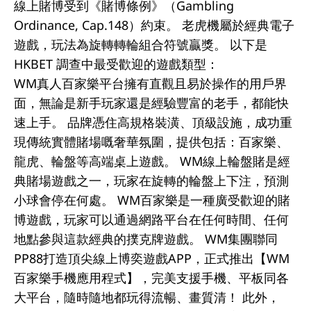
線上賭博受到《賭博條例》（Gambling
Ordinance, Cap.148）約束。 老虎機屬於經典電子
遊戲，玩法為旋轉轉輪組合符號贏獎。 以下是
HKBET 調查中最受歡迎的遊戲類型：
WM真人百家樂平台擁有直觀且易於操作的用戶界
面，無論是新手玩家還是經驗豐富的老手，都能快
速上手。 品牌憑住高規格裝潢、頂級設施，成功重
現傳統實體賭場嘅奢華氛圍，提供包括：百家樂、
龍虎、輪盤等高端桌上遊戲。 WM線上輪盤賭是經
典賭場遊戲之一，玩家在旋轉的輪盤上下注，預測
小球會停在何處。 WM百家樂是一種廣受歡迎的賭
博遊戲，玩家可以通過網路平台在任何時間、任何
地點參與這款經典的撲克牌遊戲。 WM集團聯同
PP88打造頂尖線上博奕遊戲APP，正式推出【WM
百家樂手機應用程式】，完美支援手機、平板同各
大平台，隨時隨地都玩得流暢、畫質清！ 此外，