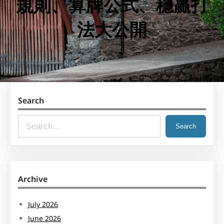
規則、算牌公式、穩贏打
法大公開
Search
S
Search
e
a
r
Archive
c
h
July 2026
June 2026