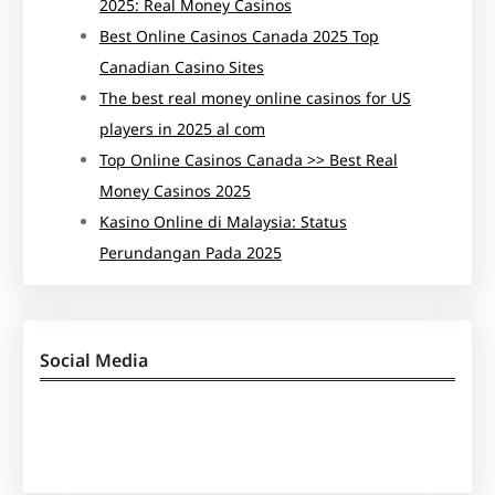
2025: Real Money Casinos
Best Online Casinos Canada 2025 Top
Canadian Casino Sites
The best real money online casinos for US
players in 2025 al com
Top Online Casinos Canada >> Best Real
Money Casinos 2025
Kasino Online di Malaysia: Status
Perundangan Pada 2025
Social Media
Facebook
Twitter
Instagram
LinkedIn
Pinterest
Vimeo
Tumblr